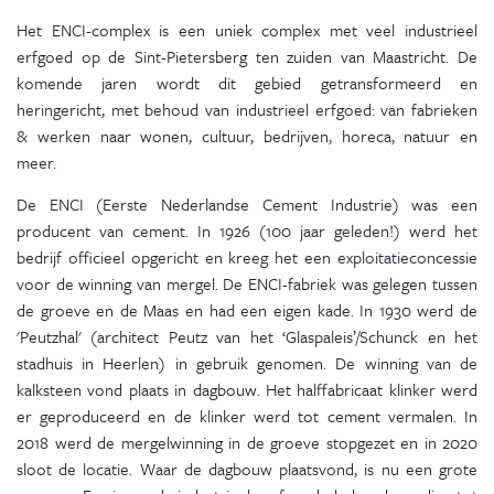
Het ENCI-complex is een uniek complex met veel industrieel
erfgoed op de Sint-Pietersberg ten zuiden van Maastricht. De
komende jaren wordt dit gebied getransformeerd en
heringericht, met behoud van industrieel erfgoed: van fabrieken
& werken naar wonen, cultuur, bedrijven, horeca, natuur en
meer.
De ENCI (Eerste Nederlandse Cement Industrie) was een
producent van cement. In 1926 (100 jaar geleden!) werd het
bedrijf officieel opgericht en kreeg het een exploitatieconcessie
voor de winning van mergel. De ENCI-fabriek was gelegen tussen
de groeve en de Maas en had een eigen kade. In 1930 werd de
'Peutzhal' (architect Peutz van het ‘Glaspaleis’/Schunck en het
stadhuis in Heerlen) in gebruik genomen. De winning van de
kalksteen vond plaats in dagbouw. Het halffabricaat klinker werd
er geproduceerd en de klinker werd tot cement vermalen. In
2018 werd de mergelwinning in de groeve stopgezet en in 2020
sloot de locatie. Waar de dagbouw plaatsvond, is nu een grote