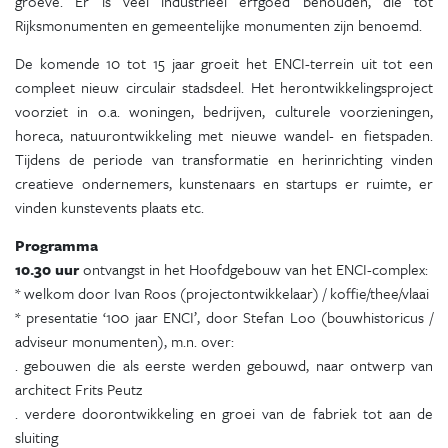
groeve. Er is veel industrieel erfgoed behouden, die tot
Rijksmonumenten en gemeentelijke monumenten zijn benoemd.
De komende 10 tot 15 jaar groeit het ENCI-terrein uit tot een
compleet nieuw circulair stadsdeel. Het herontwikkelingsproject
voorziet in o.a. woningen, bedrijven, culturele voorzieningen,
horeca, natuurontwikkeling met nieuwe wandel- en fietspaden.
Tijdens de periode van transformatie en herinrichting vinden
creatieve ondernemers, kunstenaars en startups er ruimte, er
vinden kunstevents plaats etc.
Programma
10.30 uur
ontvangst in het Hoofdgebouw van het ENCI-complex:
* welkom door Ivan Roos (projectontwikkelaar) / koffie/thee/vlaai
* presentatie ‘100 jaar ENCI’, door Stefan Loo (bouwhistoricus /
adviseur monumenten), m.n. over:
. gebouwen die als eerste werden gebouwd, naar ontwerp van
architect Frits Peutz
. verdere doorontwikkeling en groei van de fabriek tot aan de
sluiting