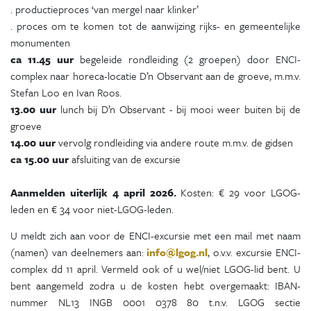
. productieproces ‘van mergel naar klinker’
. proces om te komen tot de aanwijzing rijks- en gemeentelijke
monumenten
ca 11.45 uur
begeleide rondleiding (2 groepen) door ENCI-
complex naar horeca-locatie D’n Observant aan de groeve, m.m.v.
Stefan Loo en Ivan Roos.
13.00 uur
lunch bij D’n Observant - bij mooi weer buiten bij de
groeve
14.00 uur
vervolg rondleiding via andere route m.m.v. de gidsen
ca 15.00 uur
afsluiting van de excursie
Aanmelden
uiterlijk 4 april 2026.
Kosten: € 29 voor LGOG-
leden en € 34 voor niet-LGOG-leden.
U meldt zich aan voor de ENCI-excursie met een mail met naam
(namen) van deelnemers aan:
info@lgog.nl
, o.v.v. excursie ENCI-
complex dd 11 april. Vermeld ook of u wel/niet LGOG-lid bent. U
bent aangemeld zodra u de kosten hebt overgemaakt: IBAN-
nummer NL13 INGB 0001 0378 80 t.n.v. LGOG sectie