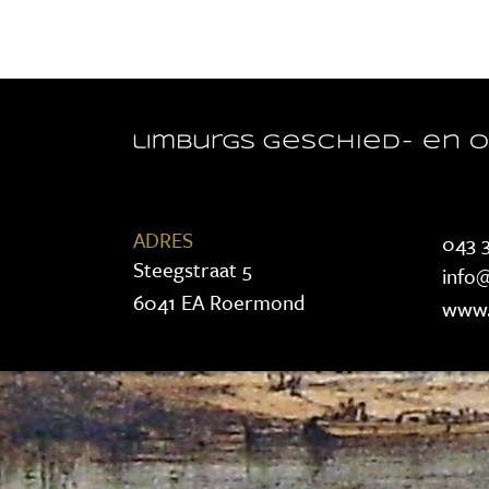
ADRES
043 3
Steegstraat 5
info@
6041 EA Roermond
www.