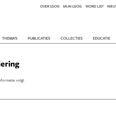
OVER LGOG
MIJN LGOG
WORD LID!
NIEU
THEMA'S
PUBLICATIES
COLLECTIES
EDUCATIE
ering
formatie volgt.