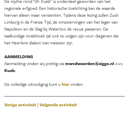
De mythe rond “d’r Kuëb” is onderdeel geworden van het
regionale erfgoed. Een historische toelichting kan de waarde
hiervan alleen maar versterken. Tijdens deze lezing zullen Zuid-
Limburg in de Franse Tijd, de omzwervingen van het leger van
Napoleon en de Slag bij Waterloo de revue passeren. De
taalkundige invalshoek zal ook te volgen zijn voor diegenen die
het Heerlens dialect niet meester zijn.
AANMELDING
Aanmelding vinden wij prettig via
mwvdweerden@ziggo.nl
o.v.v.
Kueb.
De volledige uitnodiging kunt u
hier
vinden.
Vorige activiteit
|
Volgende activiteit