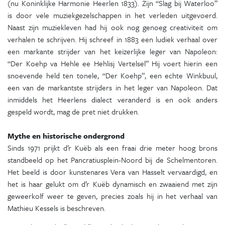
(nu Koninklijke Harmonie Heerlen 1833). Zijn “Slag bij Waterloo”
is door vele muziekgezelschappen in het verleden uitgevoerd.
Naast zijn muziekleven had hij ook nog genoeg creativiteit om
verhalen te schrijven. Hij schreef in 1883 een ludiek verhaal over
een markante strijder van het keizerlijke leger van Napoleon:
“Der Koehp va Hehle ee Hehlisj Vertelsel” Hij voert hierin een
snoevende held ten tonele, “Der Koehp”, een echte Winkbuul,
een van de markantste strijders in het leger van Napoleon. Dat
inmiddels het Heerlens dialect veranderd is en ook anders
gespeld wordt, mag de pret niet drukken.
Mythe en historische ondergrond
Sinds 1971 prijkt d’r Kuëb als een fraai drie meter hoog brons
standbeeld op het Pancratiusplein-Noord bij de Schelmentoren.
Het beeld is door kunstenares Vera van Hasselt vervaardigd, en
het is haar gelukt om d’r Kuëb dynamisch en zwaaiend met zijn
geweerkolf weer te geven, precies zoals hij in het verhaal van
Mathieu Kessels is beschreven.