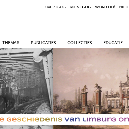
OVER LGOG
MIJN LGOG
WORD LID!
NIEU
THEMA'S
PUBLICATIES
COLLECTIES
EDUCATIE