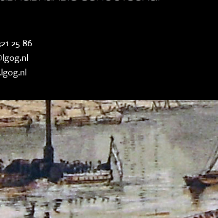
21 25 86
lgog.nl
lgog.nl