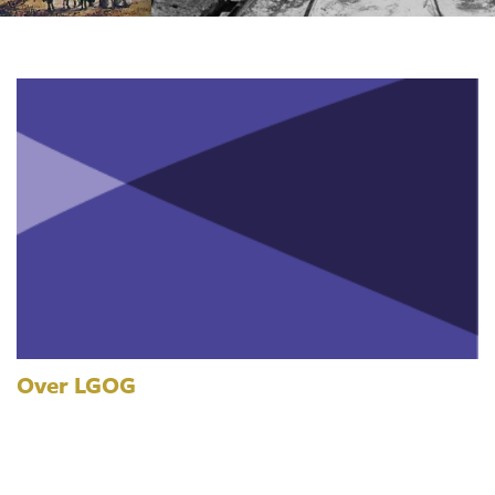
Over LGOG