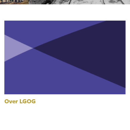
Over LGOG