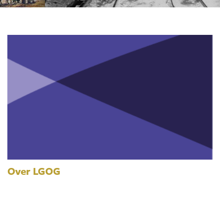
Over LGOG