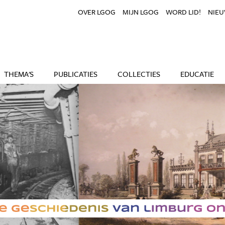
OVER LGOG
MIJN LGOG
WORD LID!
NIEU
THEMA'S
PUBLICATIES
COLLECTIES
EDUCATIE