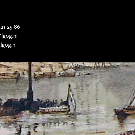
21 25 86
lgog.nl
lgog.nl