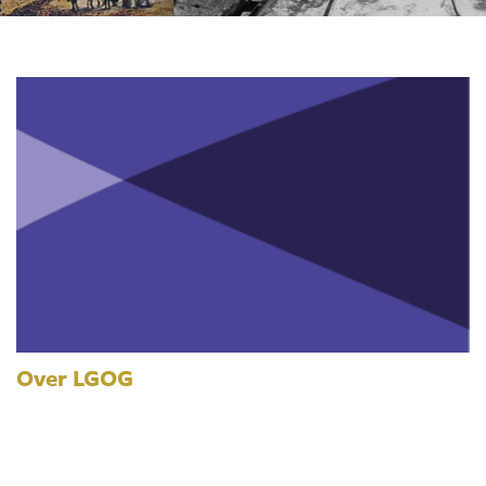
Over LGOG