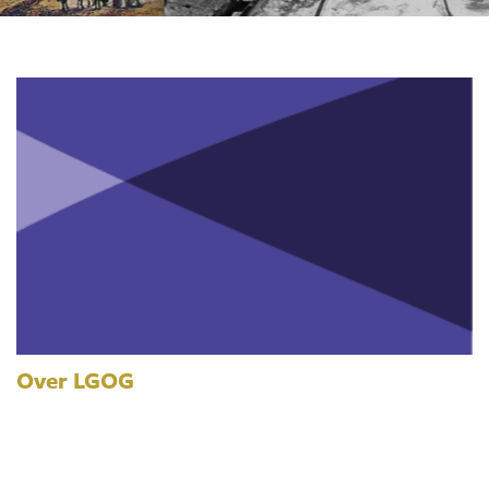
Over LGOG