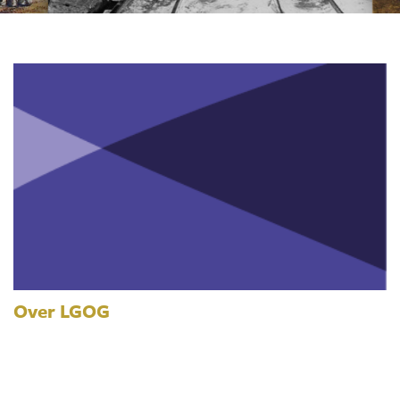
Over LGOG