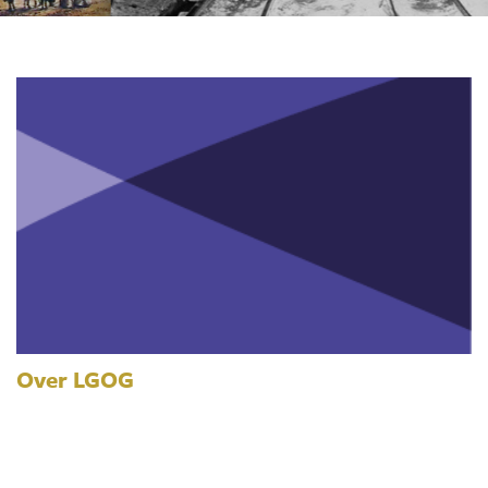
Over LGOG