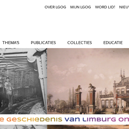
OVER LGOG
MIJN LGOG
WORD LID!
NIEU
THEMA'S
PUBLICATIES
COLLECTIES
EDUCATIE