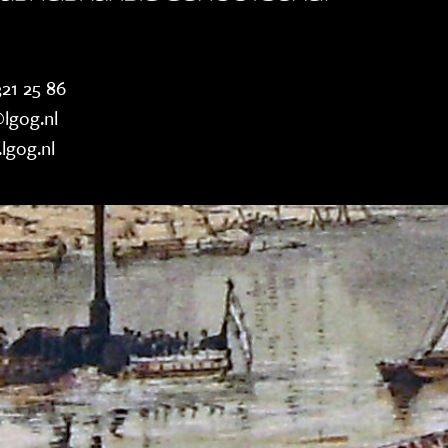
21 25 86
lgog.nl
lgog.nl