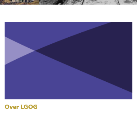
Over LGOG