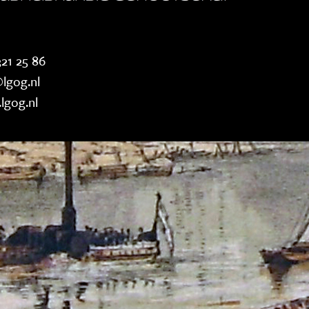
21 25 86
lgog.nl
lgog.nl