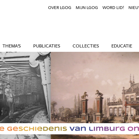
OVER LGOG
MIJN LGOG
WORD LID!
NIEU
THEMA'S
PUBLICATIES
COLLECTIES
EDUCATIE