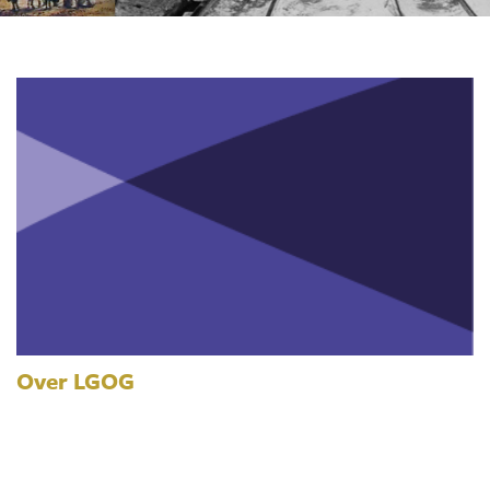
Over LGOG