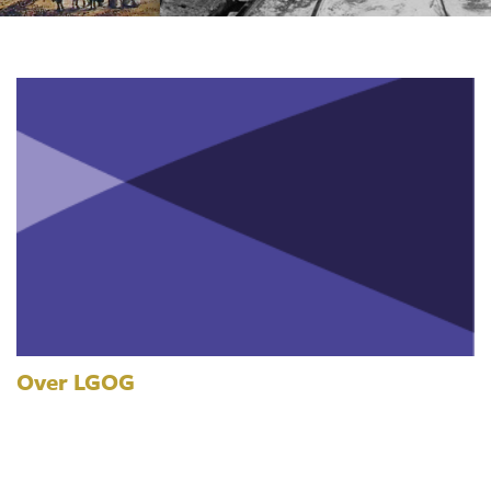
Over LGOG