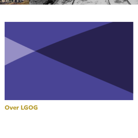
Over LGOG