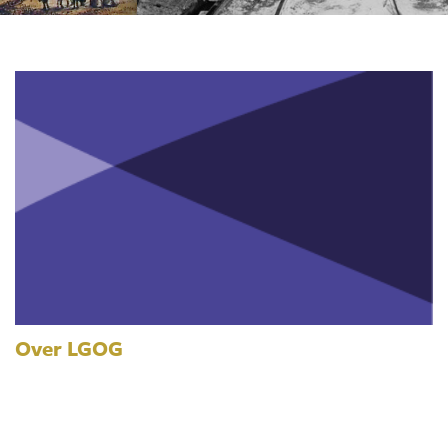
Over LGOG