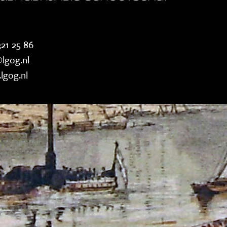
21 25 86
lgog.nl
lgog.nl