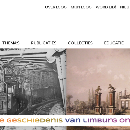
OVER LGOG
MIJN LGOG
WORD LID!
NIEU
THEMA'S
PUBLICATIES
COLLECTIES
EDUCATIE