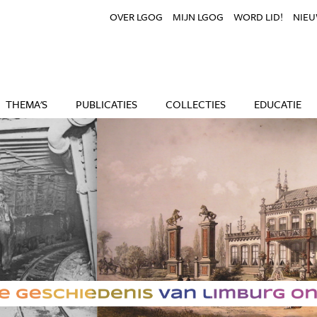
OVER LGOG
MIJN LGOG
WORD LID!
NIEU
THEMA'S
PUBLICATIES
COLLECTIES
EDUCATIE