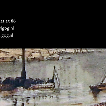
21 25 86
lgog.nl
lgog.nl