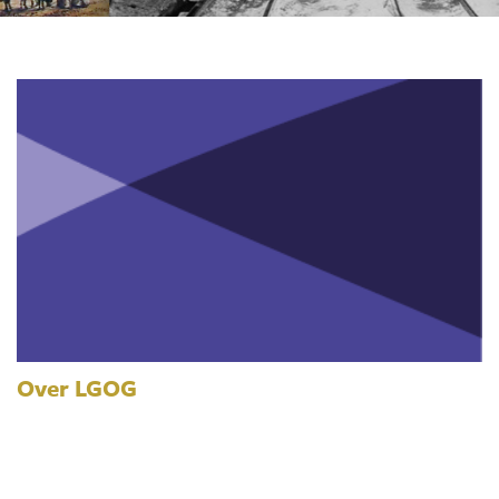
Over LGOG