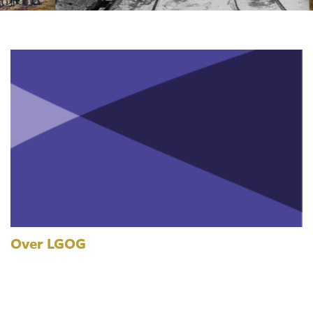
Over LGOG