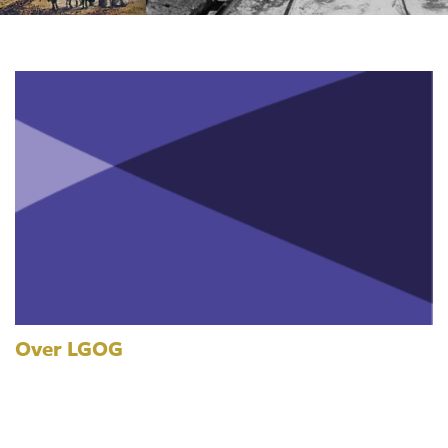
Over LGOG