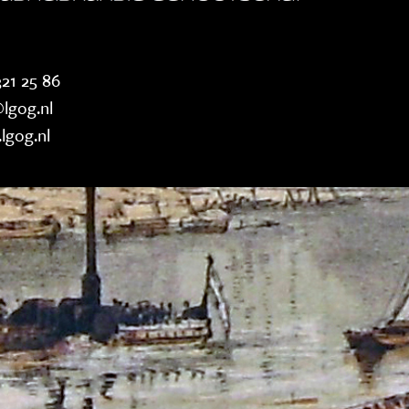
21 25 86
lgog.nl
lgog.nl