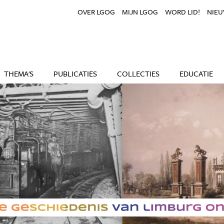
OVER LGOG
MIJN LGOG
WORD LID!
NIEU
THEMA'S
PUBLICATIES
COLLECTIES
EDUCATIE