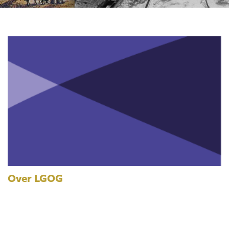
Over LGOG