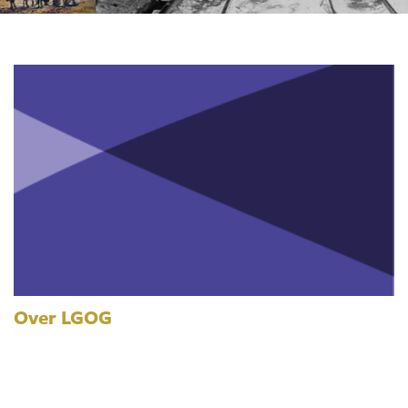
Over LGOG