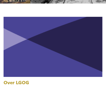
Over LGOG