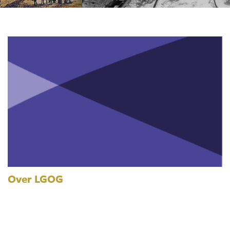
Over LGOG