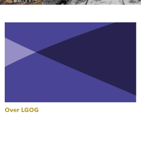
Over LGOG