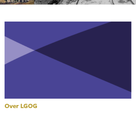
Over LGOG