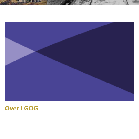
Over LGOG