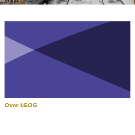
Over LGOG