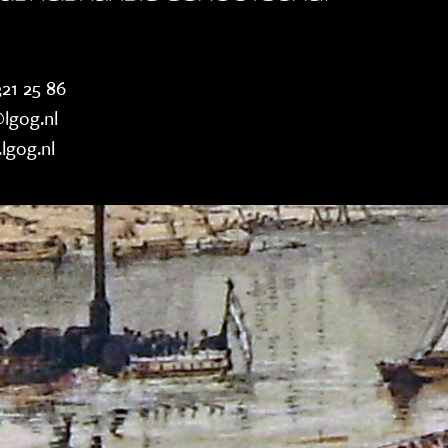
21 25 86
lgog.nl
lgog.nl