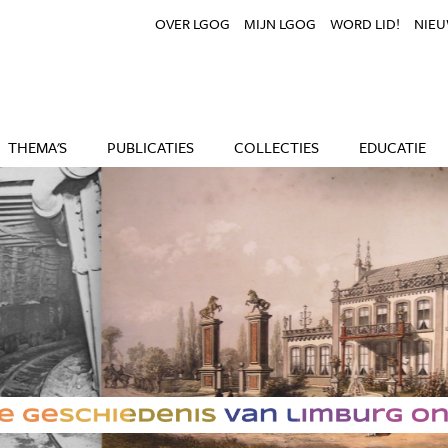
OVER LGOG
MIJN LGOG
WORD LID!
NIEU
THEMA'S
PUBLICATIES
COLLECTIES
EDUCATIE