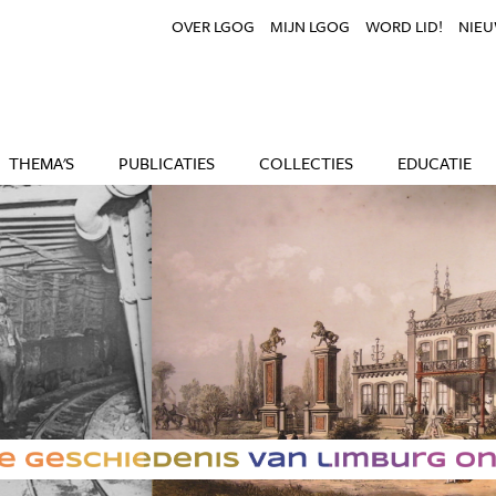
OVER LGOG
MIJN LGOG
WORD LID!
NIEU
THEMA'S
PUBLICATIES
COLLECTIES
EDUCATIE