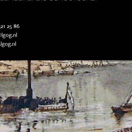
21 25 86
lgog.nl
lgog.nl