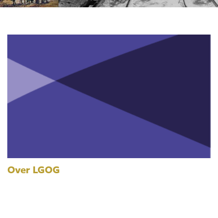
Over LGOG