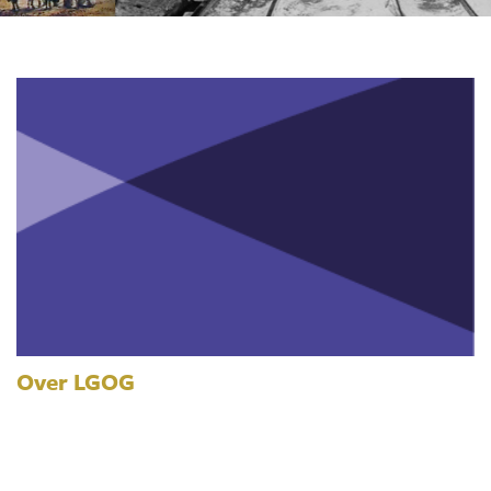
Over LGOG