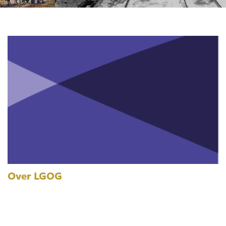
Over LGOG